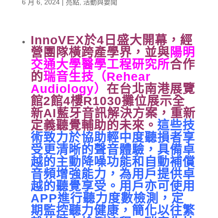
6 月 6, 2024
|
亮點
,
活動與要聞
InnoVEX於4日盛大開幕，經
營團隊橫跨產學界，並與
陽明
交通大學醫學工程研究所
合作
的
瑞音生技（Rehear
Audiology）
在台北南港展覽
館2館4樓R1030攤位展示全
新AI藍牙音訊解決方案，重新
定義聽覺輔助的未來。
這些技
術致力於協助輕中度聽損者享
受更清晰的聲音體驗，具備卓
越的主動降噪功能和自動補償
音頻增強能力，為用戶提供卓
越的聽覺享受。用戶亦可使用
APP進行聽力度數檢測，定
期監控聽力健康，簡化以往繁