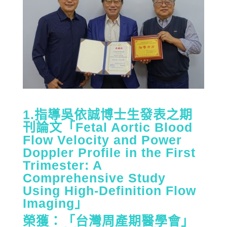
1.指導吳依誠博士生發表之期
刊論文「Fetal Aortic Blood
Flow Velocity and Power
Doppler Profile in the First
Trimester: A
Comprehensive Study
Using High-Definition Flow
Imaging」
榮獲：「台灣周產期醫學會」