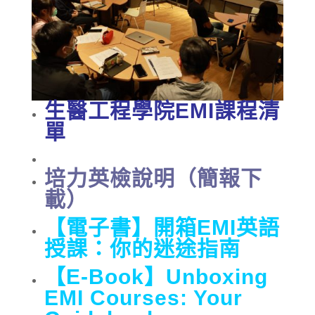
生醫工程學院EMI課程清
單
培力英檢說明（簡報下
載）
【電子書】開箱EMI英語
授課：你的迷途指南
【E-Book】Unboxing
EMI Courses: Your