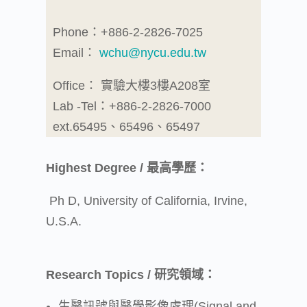
Phone：+886-2-2826-7025
Email：
wchu@nycu.edu.tw
Office： 實驗大樓3樓A208室
Lab -Tel：+886-2-2826-7000
ext.65495、65496、65497
Highest Degree / 最高學歷：
Ph D, University of California, Irvine,
U.S.A.
Research Topics / 研究領域：
生醫訊號與醫學影像處理(Signal and