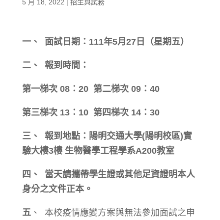
5 月 18, 2022
|
招生與試務
一、
面試
日期：111年5月27日（星期五）
二、 報到時間：
第一梯次 08：20 第二梯次 09：40
第
三
梯次 13：10 第
四
梯次 14：30
三
、 報到地點：陽明
交通
大學(
陽明校區
)
實
驗大樓3樓 生物醫學工程學系A200教室
四
、 當天請攜帶學生證或其他足資證明本人
身分之文件正本。
五
、 本校疫情應變方案與無法參加面試之申