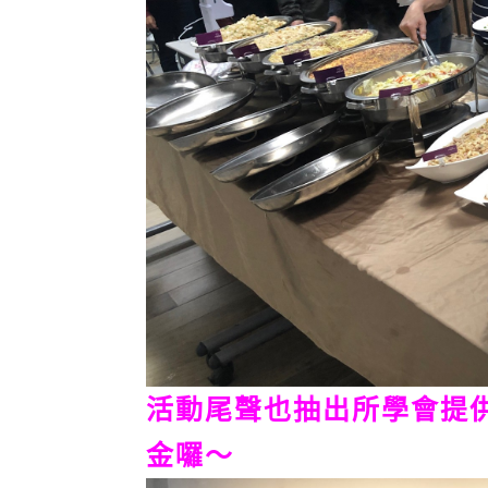
活動尾聲也抽出所學會提
金囉～