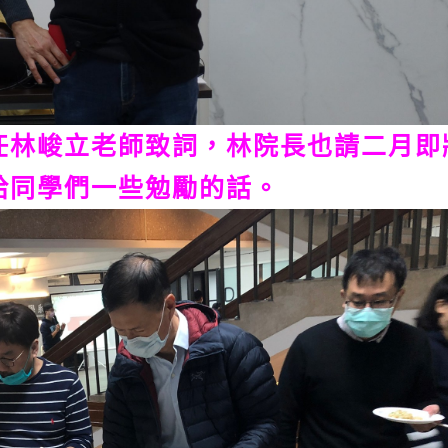
任林峻立老師致詞，林院長也請二月即
給同學們一些勉勵的話。