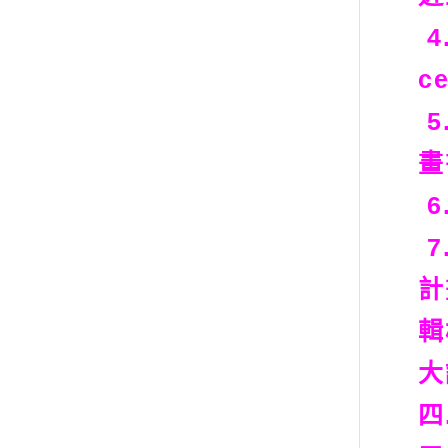
4
c
5
畫
6
7
計
輯
大
四