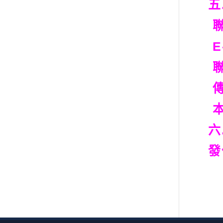
五
聯
E
聯
傳
本
六
發