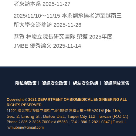
者來訪本系
2025-11-27
2025/11/10～11/15 本系劉承揚老師至越南三
所大學交流參訪
2025-11-26
恭賀 林峻立院長研究團隊 榮獲 2025年度
JMBE 優秀論文
2025-11-14
隱私權政策
︱
資訊安全政策
︱
網站安全防護
︱
資訊開放宣告
Copyright © 2021 DEPARTMENT OF BIOMEDICAL ENGINEERING ALL
RIGHTS RESERVED.
No.155,
11221 臺北市北投區立農街二段155號 實驗大樓三樓 A201室 |
Sec. 2, Linong St., Beitou Dist., Taipei City 112, Taiwan (R.O.C.)
Phone：886-2-2826-7000 ext.65368 | FAX：886-2-2821-0847 | E-mail：
nymubme@gmail.com