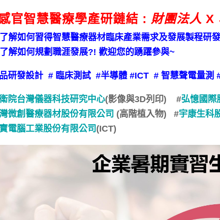
感官智慧醫療學產研鏈結 :
財團法人
X
想了解如何習得智慧醫療器材臨床產業需求及發展製程研發技
想了解如何規劃職涯發展?! 歡迎您的踴躍參與~
品研發設計 # 臨床測試 #半導體 #ICT # 智慧聲電量
衛院
台灣儀器科技研究中心
(影像與3D列印) #
弘憶國際
灣微創醫療器材股份有限公司
(高階植入物) #
宇康生科
寶電腦工業股份有限公司
(ICT)