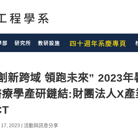
學部
研究所
教研設施
創新跨域 領跑未來” 2023
醫療學產研鏈結:財團法人X產
CT
 17, 2023
|
活動與訊息分享