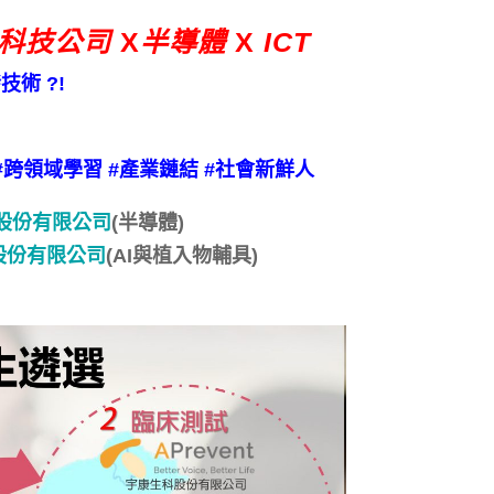
科技公司
X
半導體
X
ICT
術 ?!
測 #跨領域學習 #產業鏈結 #社會新鮮人
股份有限公司
(半導體)
股份有限公司
(AI與植入物輔具)