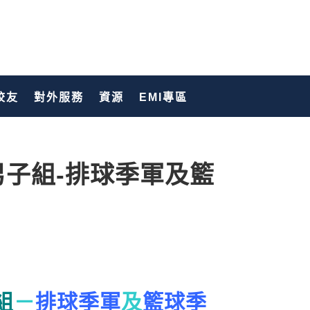
校友
對外服務
資源
EMI專區
男子組-排球季軍及籃
組
－
排球季軍
及
籃球季