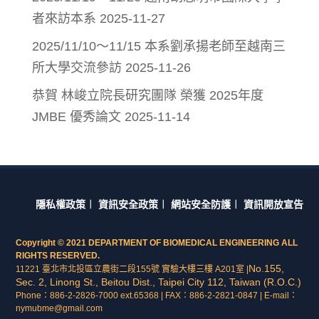
者來訪本系
2025-11-27
2025/11/10～11/15 本系劉承揚老師至越南三
所大學交流參訪
2025-11-26
恭賀 林峻立院長研究團隊 榮獲 2025年度
JMBE 優秀論文
2025-11-14
隱私權政策
︱
資訊安全政策
︱
網站安全防護
︱
資訊開放宣告
Copyright © 2021 DEPARTMENT OF BIOMEDICAL ENGINEERING ALL
RIGHTS RESERVED.
No.155,
11221 臺北市北投區立農街二段155號 實驗大樓三樓 A201室 |
Sec. 2, Linong St., Beitou Dist., Taipei City 112, Taiwan (R.O.C.)
Phone：886-2-2826-7000 ext.65368 | FAX：886-2-2821-0847 | E-mail：
nymubme@gmail.com