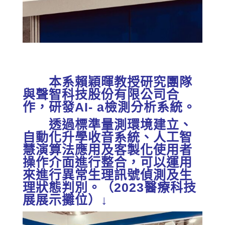
本系賴穎暉教授研究團隊
與聲智科技股份有限公司合
作，研發AI- a檢測分析系統。
透過標準量測環境建立、
自動化升學收音系統、人工智
慧演算法應用及客製化使用者
操作介面進行整合，可以運用
來進行異常生理訊號偵測及生
理狀態判別。（2023醫療科技
展展示攤位）↓