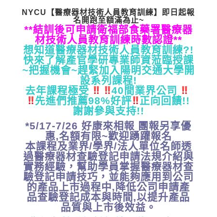
NYCU【醫療器材技術人員教育訓練】
即日起報
名開跑至額滿為止~
**
結訓後可申請衛福部食藥署醫療器
材技術人員教育訓練時數認證**
想知道醫療器材技術人員教育訓練?!
快來了解產官學研專業師資蒞
臨授課
~把握機會~趕緊加入陽明交通大學開
設系列課程!
去年課程極受
40間業界公司
先進們推薦98%好評
正向回
饋!!
謝謝參與支持!!
*5/17-7/26 好康來相報 團報另享優
惠,名額有限~歡迎踴躍報名
本課程及業界/學界/
法人單位名師透
過醫療器材查驗登記申請法規介紹與
實務經驗，
幫助學員掌握醫療器材查
驗登記申請技巧，
並能夠應用到公司
的產品上市過程中,
降低公司申請產
品查驗登記成本與時間,
以提升產品
品質與上市後效益。