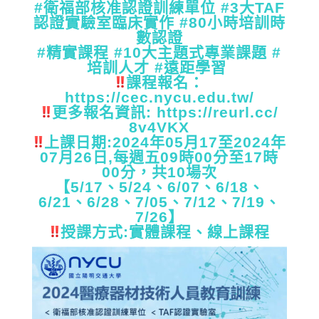
#衛福部核准認證訓練單位 #3大TAF
認證實驗室臨床實作 #80小時培訓時
數認證
#精實課程 #10大主題式專業課題 #
培訓人才 #遠距學習
課程報名：
https://cec.nycu.edu.tw/
更多報名資訊:
https://reurl.cc/
8v4VKX
上課日期:2024年05月17至2024年
07月26日,
每週五09時00分至17時
00分，共10場次
【5/17、5/24、6/07、6/18、
6/21、6/
28、7/05、7/12、7/19、
7/26】
授課方式:實體課程、線上課程