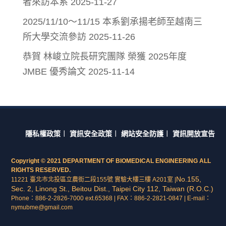
者來訪本系
2025-11-27
2025/11/10～11/15 本系劉承揚老師至越南三
所大學交流參訪
2025-11-26
恭賀 林峻立院長研究團隊 榮獲 2025年度
JMBE 優秀論文
2025-11-14
隱私權政策
︱
資訊安全政策
︱
網站安全防護
︱
資訊開放宣告
Copyright © 2021 DEPARTMENT OF BIOMEDICAL ENGINEERING ALL
RIGHTS RESERVED.
No.155,
11221 臺北市北投區立農街二段155號 實驗大樓三樓 A201室 |
Sec. 2, Linong St., Beitou Dist., Taipei City 112, Taiwan (R.O.C.)
Phone：886-2-2826-7000 ext.65368 | FAX：886-2-2821-0847 | E-mail：
nymubme@gmail.com