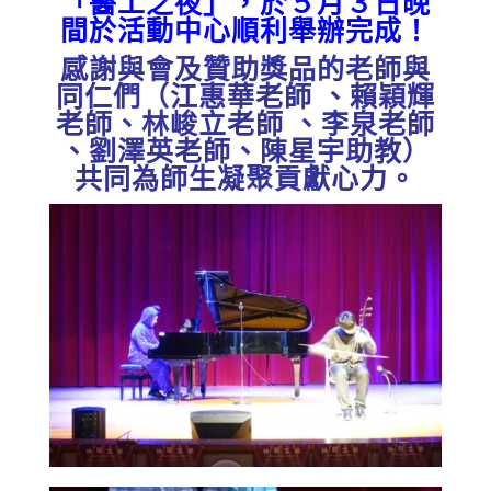
「醫工之夜」，於５月３日晚
間於活動中心順利舉辦完成！
感謝與會及贊助獎品的老師與
同仁們（江惠華老師 、賴穎輝
老師、林峻立老師 、李泉老師
、劉澤英老師、陳星宇助教）
共同為師生凝聚貢獻心力。