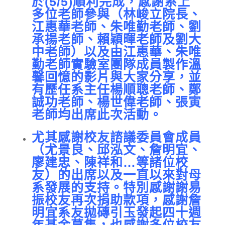
於(5/5)順利完成，感謝系上
多位老師參與（林峻立院長、
江惠華老師、朱唯勤老師、劉
承揚老師、賴穎暉老師及劉大
中老師）以及由江惠華、朱唯
勤老師實驗室團隊成員製作溫
馨回憶的影片與大家分享，並
有歷任系主任楊順聰老師、鄭
誠功老師、楊世偉老師、張寅
老師均出席此次活動。
尤其感謝校友諮議委員會成員
（尤景良、邱泓文、詹明宜、
廖建忠、陳祥和…等諸位校
友）的出席以及一直以來對母
系發展的支持。特別感謝謝易
振校友再次捐助款項，感謝詹
明宜系友拋磚引玉發起四十週