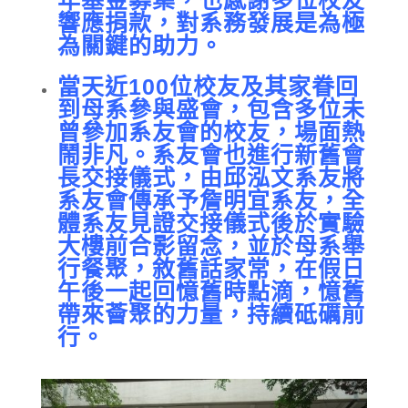
年基金募集，也感謝多位校友
響應捐款，對系務發展是為極
為關鍵的助力。
當天近100位校友及其家眷回
到母系參與盛會，包含多位未
曾參加系友會的校友，場面熱
鬧非凡。系友會也進行新舊會
長交接儀式，由邱泓文系友將
系友會傳承予詹明宜系友，全
體系友見證交接儀式後於實驗
大樓前合影留念，並於母系舉
行餐聚，敘舊話家常，在假日
午後一起回憶舊時點滴，憶舊
帶來薈聚的力量，持續砥礪前
行。