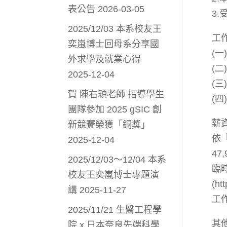
表公告
2026-03-05
3
2025/12/03 本系校友王
工
奕嵐博士回母系分享國
(
外求學及就業心得
(
2025-12-04
(
賀 陳右穎老師 指導學生
(
團隊參加 2025 gSIC 創
薪
新競賽榮獲「銅獎」
依
2025-12-04
4
2025/12/03～12/04 本系
臨
校友王奕嵐博士專題演
(ht
講
2025-11-27
工
2025/11/21 生醫工程學
其
院 x 日本奈良先端科學