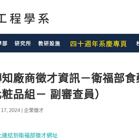
學部
研究所
教研設施
轉知廠商徵才資訊－衛福部食
化粧品組－ 副審查員）
 17, 2024
|
企業徵才
此連結到衛福部徵才網址