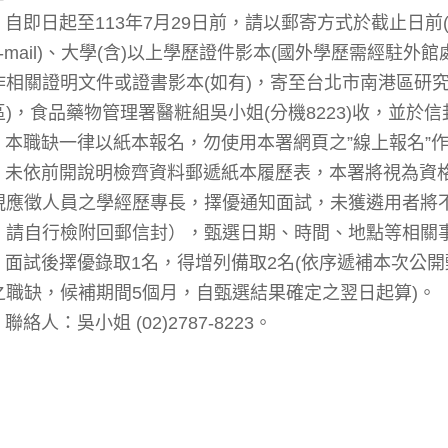
一) 自即日起至113年7月29日前，請以郵寄方式於截止日
-mail)、大學(含)以上學歷證件影本(國外學歷需經駐外
作相關證明文件或證書影本(如有)，寄至台北市南港區研究院
區)，食品藥物管理署醫粧組吳小姐(分機8223)收，並
二) 本職缺一律以紙本報名，勿使用本署網頁之”線上報名”
三) 未依前開說明檢齊資料郵遞紙本履歷表，本署將視為
視應徵人員之學經歷專長，擇優通知面試，未獲遴用者將
，請自行檢附回郵信封），甄選日期、時間、地點等相關
四) 面試後擇優錄取1名，得增列備取2名(依序遞補本次
之職缺，候補期間5個月，自甄選結果確定之翌日起算)。
) 聯絡人：吳小姐 (02)2787-8223。