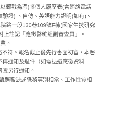
前(以郵戳為憑)將個人履歷表(含連絡電話
館處驗證) 、自傳、英語能力證明(如有)、
路一段130巷109號F棟(國家生技研究
於信封上註記『應徵醫粧組副審查員』。
作業。
資格不符。報名截止後先行書面初審，本署
不再通知及退件（如需退還應徵資料
事宜另行通知。
公開甄選職缺或職務等別相當、工作性質相