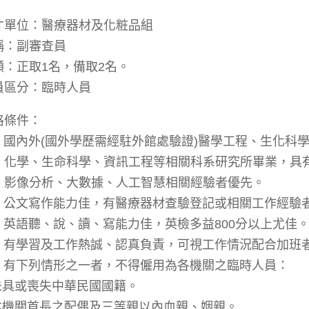
才單位：醫療器材及化粧品組
稱：副審查員
額：正取1名，備取2名。
員區分：臨時人員
格條件：
一) 國內外(國外學歷需經駐外館處驗證)醫學工程、生化
、化學、生命科學、資訊工程等相關科系研究所畢業，具
、影像分析、大數據、人工智慧相關經驗者優先。
二) 公文寫作能力佳，有醫療器材查驗登記或相關工作經驗
三) 英語聽、說、讀、寫能力佳，英檢多益800分以上尤佳
四) 有學習及工作熱誠、認真負責，可視工作情況配合加班
五) 有下列情形之一者，不得僱用為各機關之臨時人員：
.未具或喪失中華民國國籍。
.本機關首長之配偶及三等親以內血親、姻親。