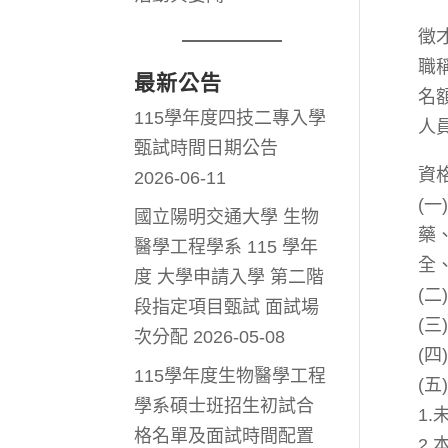
徵
職
最新公告
名
115學年度四技二專入學
人
甄試時間日期公告
資
2026-06-11
(
國立陽明交通大學 生物
藥
醫學工程學系 115 學年
全
度 大學申請入學 第二階
(
段指定項目甄試 面試場
(
次分配
2026-05-08
(
115學年度生物醫學工程
(
學系碩士班招生初試合
1
格名單及面試時間配置
2