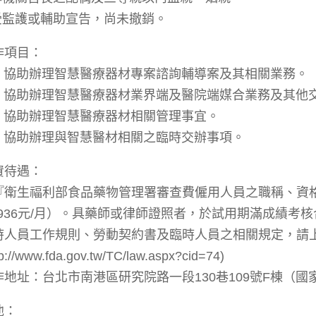
.受監護或輔助宣告，尚未撤銷。
作項目：
一) 協助辦理智慧醫療器材專案諮詢輔導案及其相關業務。
二) 協助辦理智慧醫療器材業界端及醫院端媒合業務及其他
三) 協助辦理智慧醫療器材相關管理事宜。
四) 協助辦理與智慧醫材相關之臨時交辦事項。
資待遇：
『衛生福利部食品藥物管理署審查費僱用人員之職稱、資格
7,936元/月）。具藥師或律師證照者，於試用期滿成績
時人員工作規則、勞動契約書及臨時人員之相關規定，請
tp://www.fda.gov.tw/TC/law.aspx?cid=74)
作地址：台北市南港區研究院路一段130巷109號F棟（
他：