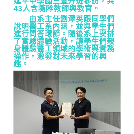
延平中學國三直升班參訪，共
43人含隨隊教師與教官。
由系主任劉澤英跟同學們
說明醫工系內涵，並與學生們
進行問答環節。隨後系上安排
了實驗體驗活動，讓學生們親
身體驗醫工領域的學術與實務
操作，激發對未來學習的興
趣。