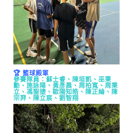
🏆 籃球殿軍
參賽隊員：蘇士睿、陳垣凱、巫秉
勳、施詠陽、黃彥晨、周柏寬、周秉
立、馮聖捷、歐陽知皓、陳正綸、陳
宗羿、陳立宸、劉智翔