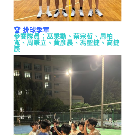
🏆 排球季軍
參賽隊員：巫秉勳、蔡宗哲、周柏
寬、周秉立、黃彥晨、馮聖捷、高捷
辰