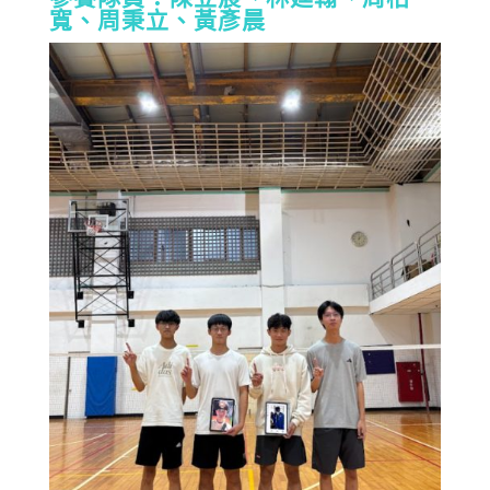
寬、周秉立、黃彥晨