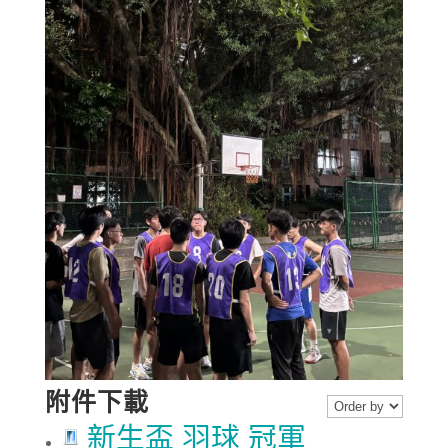
附件下載
新生盃 羽球 冠軍