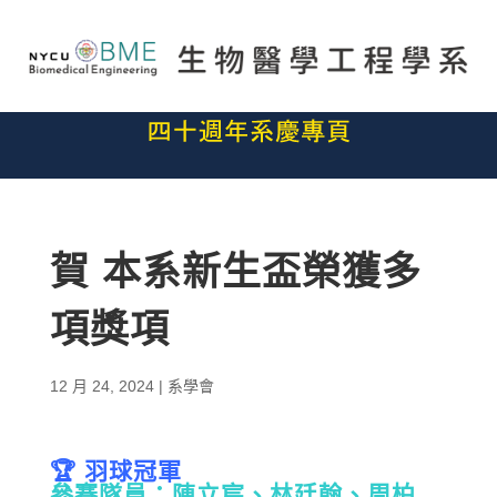
賀 本系新生盃榮獲多
項獎項
12 月 24, 2024
|
系學會
🏆 羽球冠軍
參賽隊員：陳立宸、林廷翰、周柏