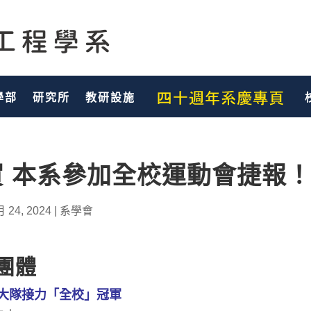
學部
研究所
教研設施
賀 本系參加全校運動會捷報
月 24, 2024
|
系學會
 團體
大隊接力「全校」冠軍