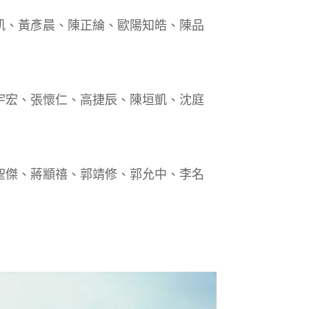
凱、黃彥晨、陳正綸、歐陽知皓、陳品
宇宏、張懷仁、高捷辰、陳垣凱、沈庭
聖傑、蔣顓禧、郭靖修、郭允中、李名