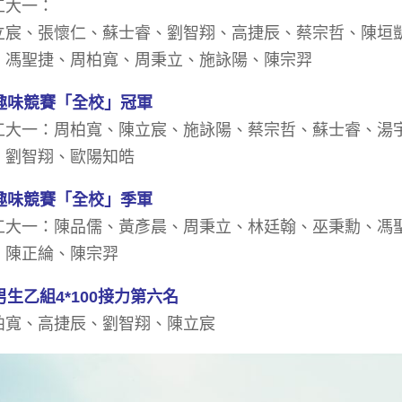
工大一：
立宸、張懷仁、蘇士睿、劉智翔、高捷辰、蔡宗哲、陳垣
、馮聖捷、周柏寬、周秉立、施詠陽、陳宗羿
趣味競賽「全校」冠軍
工大一：周柏寬、陳立宸、施詠陽、蔡宗哲、蘇士睿、湯
、劉智翔、歐陽知皓
趣味競賽「全校」季軍
工大一：陳品儒、黃彥晨、周秉立、林廷翰、巫秉勳、馮
、陳正綸、陳宗羿
男生乙組4*100接力第六名
柏寬、高捷辰、劉智翔、陳立宸