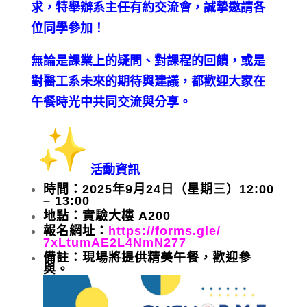
求，特舉辦系主任有約交流會，
誠摯邀請各
位同學參加！
無論是課業上的疑問、對課程的回饋，
或是
對醫工系未來的期待與建議，
都歡迎大家在
午餐時光中共同交流與分享。
活動資訊
時間：
2025
年
9
月
24
日（星期三）
12:00
– 13:00
地點：實驗大樓
A200
報名網址：
https://forms.gle/
7xLtumAE2L4NmN277
備註：現場將提供精美午餐，歡迎參
與。