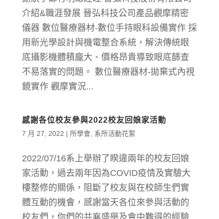
介紹&職涯發展 晉弘科技公司產品觀摩精密
儀器 數位醫療器材-數位手持眼科設備實作 採
用新光學設計與機電整合系統，解決傳統眼
底攝影機體積龐大、價格昂貴導致眼底篩查
不易落實的問題。 數位醫療器材-拋棄式內視
鏡實作 觀摩實況...
感謝各位校友參與2022校友回娘家活動
7 月 27, 2022
|
所學會
,
系所活動花絮
2022/07/16系上舉辦了睽違兩年的校友回娘
家活動，過去兩年因為COVID疫情及實驗大
樓整修的關係，阻斷了校友與在校師生們實
體互動的機會，感謝當天各位來參與活動的
校友們，你們的共襄盛舉及會中難得的經驗