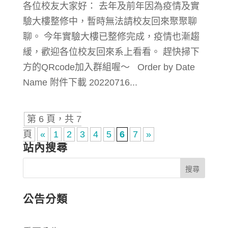
各位校友大家好： 去年及前年因為疫情及實
驗大樓整修中，暫時無法請校友回來聚聚聊
聊。 今年實驗大樓已整修完成，疫情也漸趨
緩，歡迎各位校友回來系上看看。 趕快掃下
方的QRcode加入群組喔～ Order by Date
Name 附件下載 20220716...
第 6 頁，共 7
頁
«
1
2
3
4
5
6
7
»
站內搜尋
公告分類