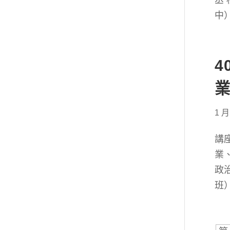
丞 
中）
4
1 月
講
業
政治
班）