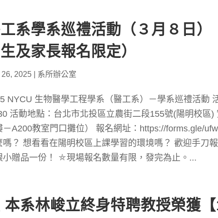
醫工系學系巡禮活動（３月８日）
中生及家長報名限定）
 26, 2025
|
系所辦公室
25 NYCU 生物醫學工程學系（醫工系）－學系巡禮活動 活動時
:30 活動地點：台北市北投區立農街二段155號(陽明校區)
－A200教室門口攤位） 報名網址：https://forms.gle/u
麼嗎？ 想看看在陽明校區上課學習的環境嗎？ 歡迎手刀
跟小贈品一份！ ⛤現場報名數量有限，發完為止。...
 本系林峻立終身特聘教授榮獲【