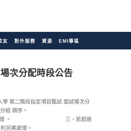
校友
對外服務
資源
EMI專區
-場次分配時段公告
請入學 第二階段指定項目甄試 面試場次分
實際 分組 順序。
生證 或 身份證 。 三、若超過
不可抗力之因素，則另案處理。