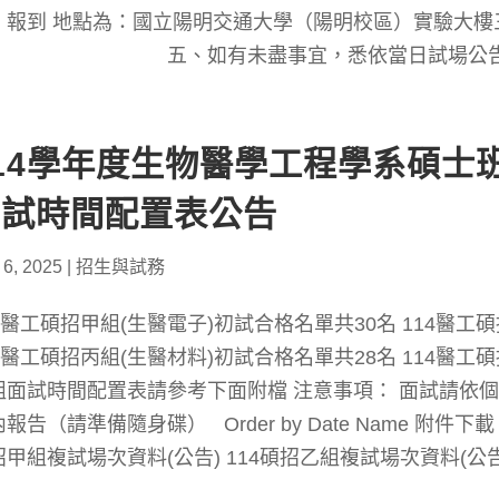
、報到 地點為：國立陽明交通大學（陽明校區）實驗大樓三樓
、如有未盡事宜，悉依當日試場公告。 
14學年度生物醫學工程學系碩士
面試時間配置表公告
 6, 2025
|
招生與試務
14醫工碩招甲組(生醫電子)初試合格名單共30名 114醫工
14醫工碩招丙組(生醫材料)初試合格名單共28名 114醫工
組面試時間配置表請參考下面附檔 注意事項： 面試請依
報告（請準備隨身碟） Order by Date Name 附件下
甲組複試場次資料(公告) 114碩招乙組複試場次資料(公告)